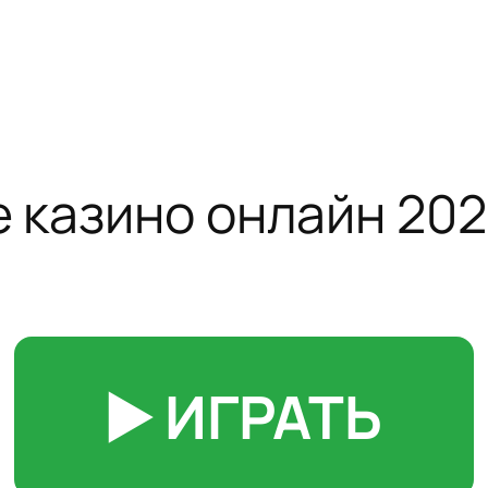
 казино онлайн 202
и
▶️ ИГРАТЬ