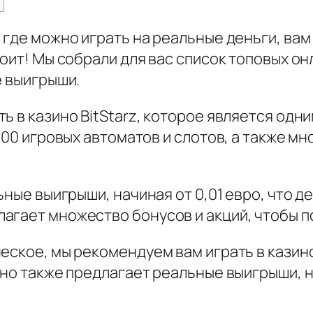
, где можно играть на реальные деньги, ва
тоит! Мы собрали для вас список топовых он
е выигрыши.
ь в казино BitStarz, которое является одни
000 игровых автоматов и слотов, а также мн
ьные выигрыши, начиная от 0,01 евро, что д
агает множество бонусов и акций, чтобы по
еское, мы рекомендуем вам играть в казино
ино также предлагает реальные выигрыши, н