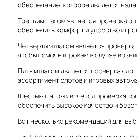
обеспечение, которое является наде
Третьим шагом является проверка оп
обеспечить комфорт и удобство игро
Четвертым шагом является проверка 
чтобы помочь игрокам в случае возни
Пятым шагом является проверка слот
ассортимент слотов и игровых автома
Шестым шагом является проверка топ
обеспечить высокое качество и безо
Вот несколько рекомендаций для выб