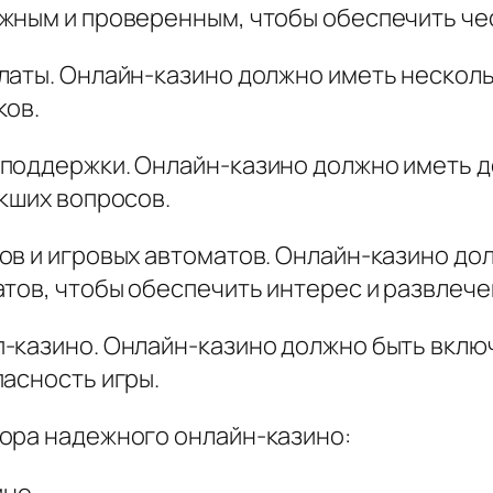
жным и проверенным, чтобы обеспечить чес
латы. Онлайн-казино должно иметь несколь
ков.
поддержки. Онлайн-казино должно иметь д
кших вопросов.
ов и игровых автоматов. Онлайн-казино д
тов, чтобы обеспечить интерес и развлече
-казино. Онлайн-казино должно быть включ
пасность игры.
ора надежного онлайн-казино: