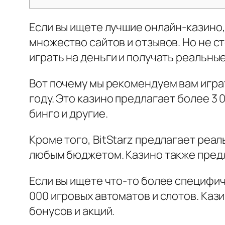
Если вы ищете лучшие онлайн-казино
множество сайтов и отзывов. Но не с
играть на деньги и получать реальны
Вот почему мы рекомендуем вам играт
году. Это казино предлагает более 3 
бинго и другие.
Кроме того, BitStarz предлагает реал
любым бюджетом. Казино также предл
Если вы ищете что-то более специфич
000 игровых автоматов и слотов. Каз
бонусов и акций.