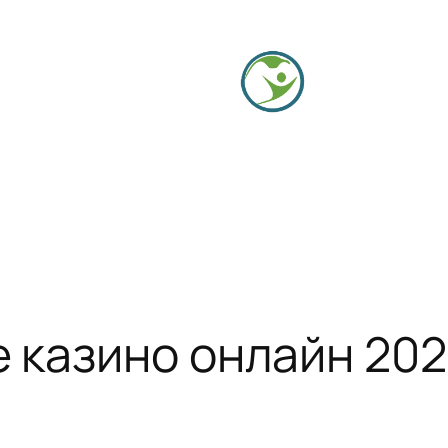
 казино онлайн 202
и