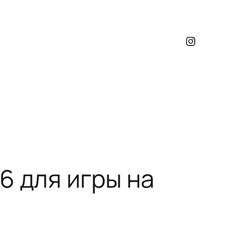
Instagr
6 для игры на