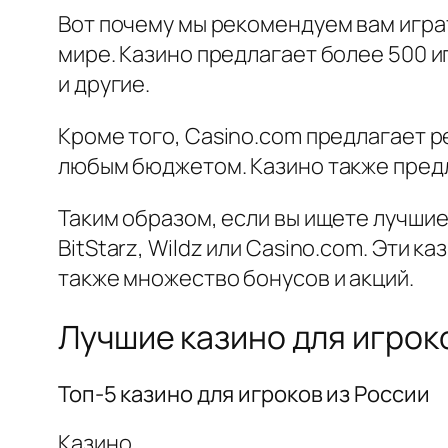
Вот почему мы рекомендуем вам играт
мире. Казино предлагает более 500 и
и другие.
Кроме того, Casino.com предлагает ре
любым бюджетом. Казино также предл
Таким образом, если вы ищете лучшие
BitStarz, Wildz или Casino.com. Эти 
также множество бонусов и акций.
Лучшие казино для игрок
Топ-5 казино для игроков из России
Казино