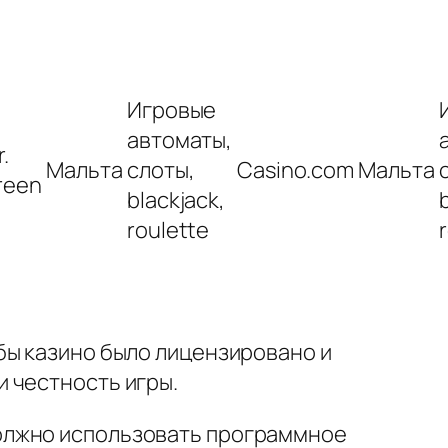
Игровые
автоматы,
.
Мальта
слоты,
Casino.com
Мальта
reen
blackjack,
roulette
бы казино было лицензировано и
 честность игры.
олжно использовать программное