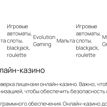
Игровые
Игровые
автоматы,
автоматы,
Evolution
Mr
та
слоты,
Мальта
слоты,
Gaming
G
blackjack,
blackjack,
roulette
roulette
нлайн-казино
верка лицензии онлайн-казино. Важно, что
изацией, чтобы обеспечить безопасность и
ограммного обеспечения. Онлайн-казино д