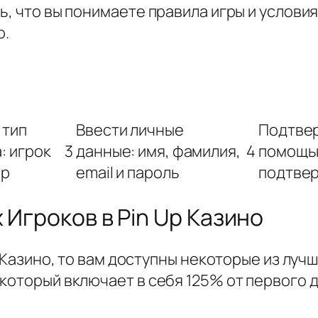
, что вы понимаете правила игры и условия 
о.
 тип
Ввести личные
Подтвер
: игрок
3
данные: имя, фамилия,
4
помощь
ер
email и пароль
подтве
 Игроков в Pin Up Казино
p Казино, то вам доступны некоторые из лучш
который включает в себя 125% от первого д