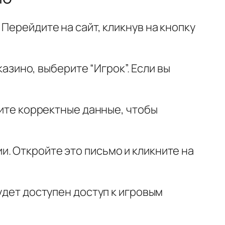
Перейдите на сайт, кликнув на кнопку
казино, выберите “Игрок”. Если вы
дите корректные данные, чтобы
. Откройте это письмо и кликните на
удет доступен доступ к игровым