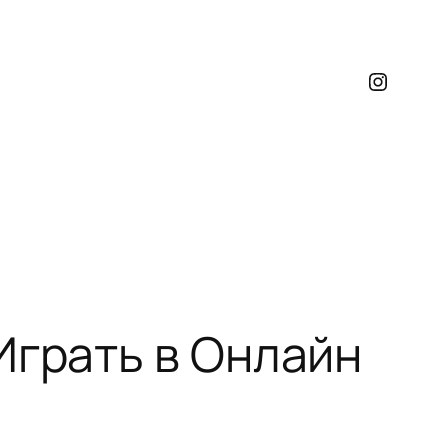
Instagr
Играть в Онлайн