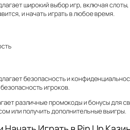
длагает широкий выбор игр, включая слоты, 
вится, и начать играть в любое время.
ость
едлагает безопасность и конфиденциальност
безопасность игроков.
агает различные промокоды и бонусы для св
нсом или получить дополнительные выигры.
 Начать Играть в Pin Up Кази