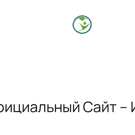
фициальный Сайт – 