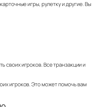
карточные игры, рулетку и другие. Вы
ь своих игроков. Все транзакции и
оих игроков. Это может помочь вам
но