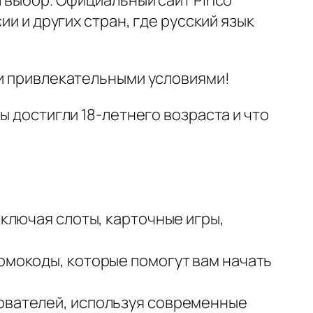
ии и других стран, где русский язык
 и привлекательными условиями!
ы достигли 18-летнего возраста и что
включая слоты, карточные игры,
ромокоды, которые помогут вам начать
зователей, используя современные