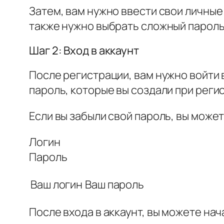
Затем, вам нужно ввести свои личные
также нужно выбрать сложный пароль 
Шаг 2: Вход в аккаунт
После регистрации, вам нужно войти в
пароль, которые вы создали при реги
Если вы забыли свой пароль, вы может
Логин
Пароль
Ваш логин
Ваш пароль
После входа в аккаунт, вы можете нач