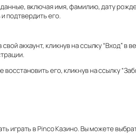
 данные, включая имя, фамилию, дату рожде
и подтвердить его.
 свой аккаунт, кликнув на ссылку “Вход” в 
страции.
е восстановить его, кликнув на ссылку “За
ать играть в Pinco Казино. Вы можете выбрат