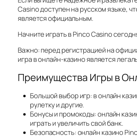
Casino доступен на русском языке, чт
является официальным.
Начните играть в Pinco Casino сегод
Важно: перед регистрацией на официал
игра в онлайн-казино является легал
Преимущества Игры в Онл
Большой выбор игр: в онлайн кази
рулетку и другие.
Бонусы и промокоды: онлайн кази
играть и увеличить свой банк.
Безопасность: онлайн казино Pi