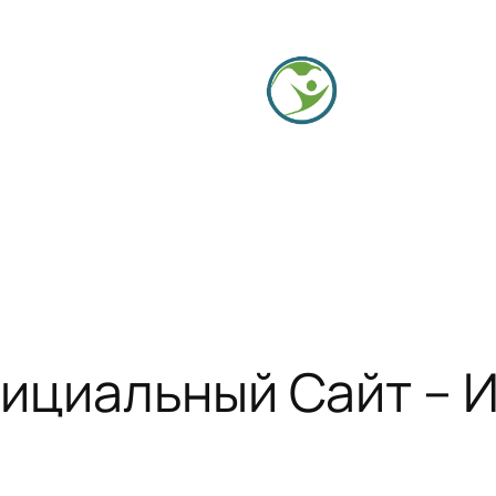
ициальный Сайт – И