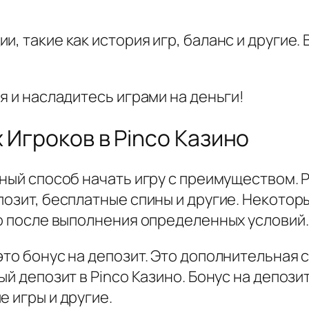
и, такие как история игр, баланс и другие.
я и насладитесь играми на деньги!
 Игроков в Pinco Казино
чный способ начать игру с преимуществом. 
позит, бесплатные спины и другие. Некоторы
ко после выполнения определенных условий.
это бонус на депозит. Это дополнительная 
ый депозит в Pinco Казино. Бонус на депози
е игры и другие.