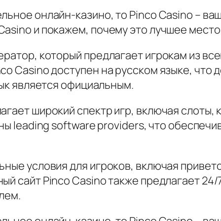
льное онлайн-казино, то Pinco Casino – ва
asino и покажем, почему это лучшее место 
ератор, который предлагает игрокам из все
co Casino доступен на русском языке, что д
язык является официальным.
гает широкий спектр игр, включая слоты, к
ны leading software providers, что обеспеч
льные условия для игроков, включая приве
ый сайт Pinco Casino также предлагает 24/
лем.
льное онлайн-казино, то Pinco Casino – ва