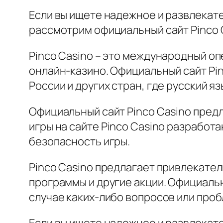
Если вы ищете надежное и развлекате
рассмотрим официальный сайт Pinco C
Pinco Casino – это международный оп
онлайн-казино. Официальный сайт Pin
России и других стран, где русский 
Официальный сайт Pinco Casino предла
игры на сайте Pinco Casino разработа
безопасность игры.
Pinco Casino предлагает привлекате
программы и другие акции. Официальн
случае каких-либо вопросов или проб
Если вы ищете надежное и развлекате