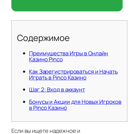
Содержимое
Преимущества Игры в Онлайн
Казино Pinco
Как Зарегистрироваться и Начать
Играть в Pinco Казино
Шаг 2: Вход в аккаунт
Бонусы и Акции для Новых Игроков
в Pinco Казино
Если вы ищете надежное и