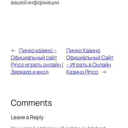
вашей информации.
←
Пинко казино –
Пинко Казино
Официальный сайт
Официальный Сайт
Pinco играть онлайн |
– Играть в Онлайн
Зеркало и вход
Казино Pinco
→
Comments
Leave a Reply