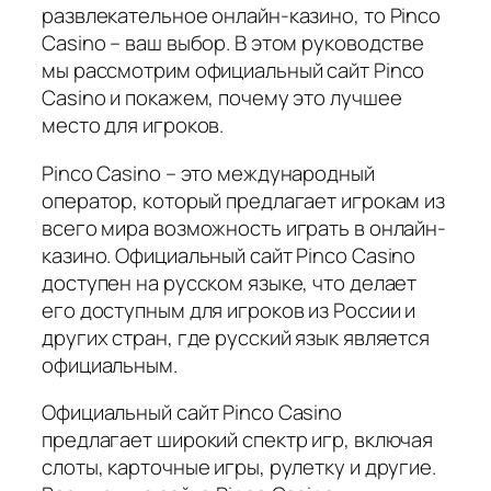
развлекательное онлайн-казино, то Pinco
Casino – ваш выбор. В этом руководстве
мы рассмотрим официальный сайт Pinco
Casino и покажем, почему это лучшее
место для игроков.
Pinco Casino – это международный
оператор, который предлагает игрокам из
всего мира возможность играть в онлайн-
казино. Официальный сайт Pinco Casino
доступен на русском языке, что делает
его доступным для игроков из России и
других стран, где русский язык является
официальным.
Официальный сайт Pinco Casino
предлагает широкий спектр игр, включая
слоты, карточные игры, рулетку и другие.