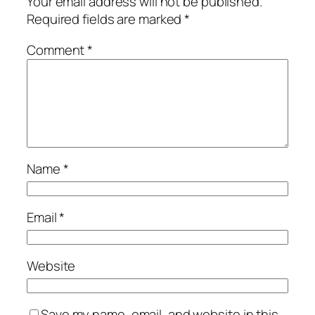
Your email address will not be published.
Required fields are marked
*
Comment
*
Name
*
Email
*
Website
Save my name, email, and website in this