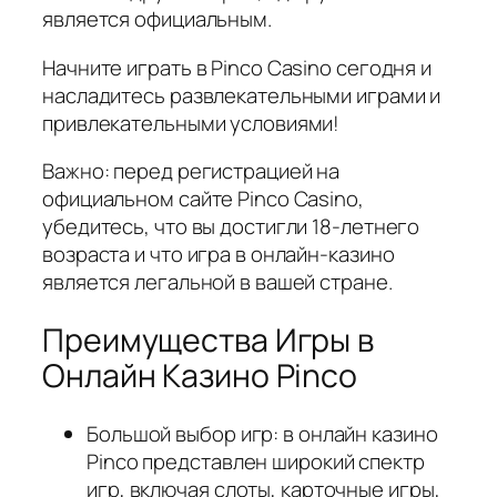
является официальным.
Начните играть в Pinco Casino сегодня и
насладитесь развлекательными играми и
привлекательными условиями!
Важно: перед регистрацией на
официальном сайте Pinco Casino,
убедитесь, что вы достигли 18-летнего
возраста и что игра в онлайн-казино
является легальной в вашей стране.
Преимущества Игры в
Онлайн Казино Pinco
Большой выбор игр: в онлайн казино
Pinco представлен широкий спектр
игр, включая слоты, карточные игры,