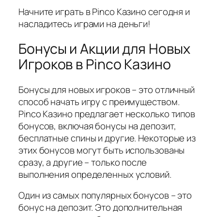
Начните играть в Pinco Казино сегодня и
насладитесь играми на деньги!
Бонусы и Акции для Новых
Игроков в Pinco Казино
Бонусы для новых игроков – это отличный
способ начать игру с преимуществом.
Pinco Казино предлагает несколько типов
бонусов, включая бонусы на депозит,
бесплатные спины и другие. Некоторые из
этих бонусов могут быть использованы
сразу, а другие – только после
выполнения определенных условий.
Один из самых популярных бонусов – это
бонус на депозит. Это дополнительная