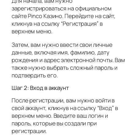
Для начала, вам нужно
зарегистрироваться на официальном
сайте Pinco Казино. Перейдите на сайт,
кликнув на ссылку “Регистрация” в
верхнем меню.
Затем, вам нужно ввести свои личные
данные, включая имя, фамилию, дату
рождения и адрес электронной почты. Вам
также нужно выбрать сложный пароль и
подтвердить его.
Шаг 2: Вход в аккаунт
После регистрации, вам нужно войти в
свой аккаунт, кликнув на ссылку “Вход” в
верхнем меню. Введите ваш логин и
пароль, которые вы создали при
регистрации.