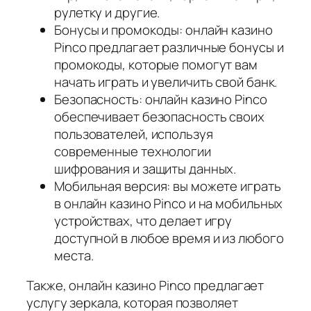
рулетку и другие.
Бонусы и промокоды: онлайн казино
Pinco предлагает различные бонусы и
промокоды, которые помогут вам
начать играть и увеличить свой банк.
Безопасность: онлайн казино Pinco
обеспечивает безопасность своих
пользователей, используя
современные технологии
шифрования и защиты данных.
Мобильная версия: вы можете играть
в онлайн казино Pinco и на мобильных
устройствах, что делает игру
доступной в любое время и из любого
места.
Также, онлайн казино Pinco предлагает
услугу зеркала, которая позволяет