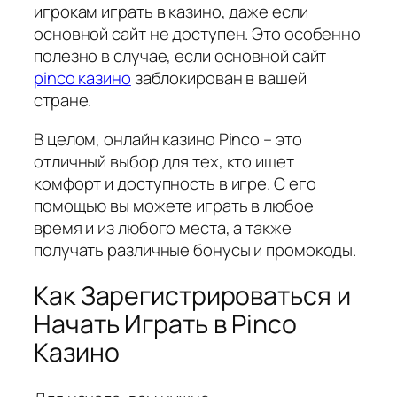
игрокам играть в казино, даже если
основной сайт не доступен. Это особенно
полезно в случае, если основной сайт
pinco казино
заблокирован в вашей
стране.
В целом, онлайн казино Pinco – это
отличный выбор для тех, кто ищет
комфорт и доступность в игре. С его
помощью вы можете играть в любое
время и из любого места, а также
получать различные бонусы и промокоды.
Как Зарегистрироваться и
Начать Играть в Pinco
Казино