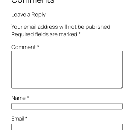
Leave a Reply
Your email address will not be published.
Required fields are marked
*
Comment
*
Name
*
Email
*