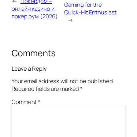
←
Покердом –
Gaming for the
онлайн казино и
Quick‑Hit Enthusiast
покер рум (2026)
→
Comments
Leave a Reply
Your email address will not be published.
Required fields are marked
*
Comment
*