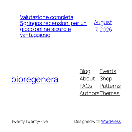
Valutazione completa
August
5gringos recensioni per un
gioco online sicuro e
7, 2026
vantaggioso
Blog
Events
bioregenera
About
Shop
FAQs
Patterns
Authors
Themes
Twenty Twenty-Five
Designed with
WordPress