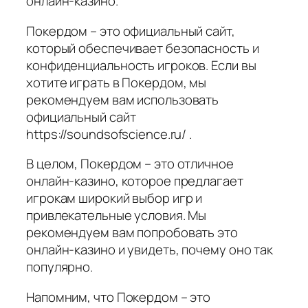
онлайн-казино.
Покердом – это официальный сайт,
который обеспечивает безопасность и
конфиденциальность игроков. Если вы
хотите играть в Покердом, мы
рекомендуем вам использовать
официальный сайт
https://soundsofscience.ru/ .
В целом, Покердом – это отличное
онлайн-казино, которое предлагает
игрокам широкий выбор игр и
привлекательные условия. Мы
рекомендуем вам попробовать это
онлайн-казино и увидеть, почему оно так
популярно.
Напомним, что Покердом – это