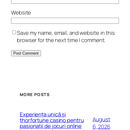
Website
Save my name, email, and website in this
browser for the next time I comment.
MORE POSTS
Experiența unică și
August
thorfortune casino pentru
pasionații de jocuri online
6, 2026