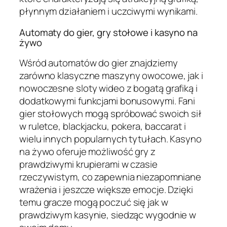
płynnym działaniem i uczciwymi wynikami.
Automaty do gier, gry stołowe i kasyno na
żywo
Wśród automatów do gier znajdziemy
zarówno klasyczne maszyny owocowe, jak i
nowoczesne sloty wideo z bogatą grafiką i
dodatkowymi funkcjami bonusowymi. Fani
gier stołowych mogą spróbować swoich sił
w ruletce, blackjacku, pokera, baccarat i
wielu innych popularnych tytułach. Kasyno
na żywo oferuje możliwość gry z
prawdziwymi krupierami w czasie
rzeczywistym, co zapewnia niezapomniane
wrażenia i jeszcze większe emocje. Dzięki
temu gracze mogą poczuć się jak w
prawdziwym kasynie, siedząc wygodnie w