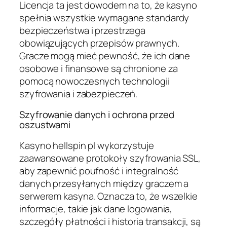
Licencja ta jest dowodem na to, że kasyno
spełnia wszystkie wymagane standardy
bezpieczeństwa i przestrzega
obowiązujących przepisów prawnych.
Gracze mogą mieć pewność, że ich dane
osobowe i finansowe są chronione za
pomocą nowoczesnych technologii
szyfrowania i zabezpieczeń.
Szyfrowanie danych i ochrona przed
oszustwami
Kasyno hellspin pl wykorzystuje
zaawansowane protokoły szyfrowania SSL,
aby zapewnić poufność i integralność
danych przesyłanych między graczem a
serwerem kasyna. Oznacza to, że wszelkie
informacje, takie jak dane logowania,
szczegóły płatności i historia transakcji, są