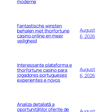
moderne
Fantastische winsten
August
behalen met thorfortune
casino online en meer
6, 2026
veiligheid
Interessante plataforma e
August
thorfortune casino para
jogadores portugueses
6, 2026
experientes e novos
Analiza detaliată a
oportunităților oferite de
August