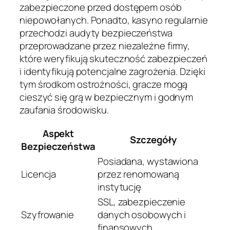
zabezpieczone przed dostępem osób
niepowołanych. Ponadto, kasyno regularnie
przechodzi audyty bezpieczeństwa
przeprowadzane przez niezależne firmy,
które weryfikują skuteczność zabezpieczeń
i identyfikują potencjalne zagrożenia. Dzięki
tym środkom ostrożności, gracze mogą
cieszyć się grą w bezpiecznym i godnym
zaufania środowisku.
Aspekt
Szczegóły
Bezpieczeństwa
Posiadana, wystawiona
Licencja
przez renomowaną
instytucję
SSL, zabezpieczenie
Szyfrowanie
danych osobowych i
finansowych