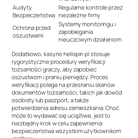
Audyty
Regularne kontrole przez
Bezpieczeństwa
niezależne firmy
Systemy monitoringu i
Ochrona przed
zapobiegania
oszustwami
nieuczciwym działaniom
Dodatkowo, kasyno hellspin pl stosuje
rygorystyczne procedury weryfikacji
tożsamości graczy, aby zapobiec
oszustwom i praniu pieniędzy. Proces
weryfikacji polega na przesłaniu skanów
dokumentów tożsamości, takich jak dowód
osobisty lub paszport, a także
potwierdzenia adresu zamieszkania. Choć
może to wydawać się uciążliwe, jest to
niezbędny krok w celu zapewnienia
bezpieczeństwa wszystkim użytkownikom