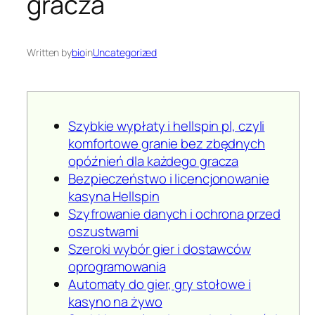
gracza
Written by
bio
in
Uncategorized
Szybkie wypłaty i hellspin pl, czyli
komfortowe granie bez zbędnych
opóźnień dla każdego gracza
Bezpieczeństwo i licencjonowanie
kasyna Hellspin
Szyfrowanie danych i ochrona przed
oszustwami
Szeroki wybór gier i dostawców
oprogramowania
Automaty do gier, gry stołowe i
kasyno na żywo