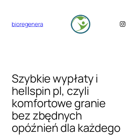
Skip
to
content
Insta
bioregenera
Szybkie wypłaty i
hellspin pl, czyli
komfortowe granie
bez zbędnych
opóźnień dla każdego