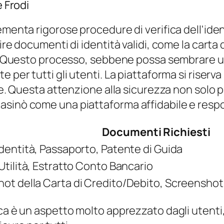
e Frodi
menta rigorose procedure di verifica dell'ident
ire documenti di identità validi, come la carta 
tà. Questo processo, sebbene possa sembrare un
er tutti gli utenti. La piattaforma si riserva il
nte. Questa attenzione alla sicurezza non solo 
asinò come una piattaforma affidabile e resp
Documenti Richiesti
Identità, Passaporto, Patente di Guida
 Utilità, Estratto Conto Bancario
ot della Carta di Credito/Debito, Screenshot 
ica è un aspetto molto apprezzato dagli utenti