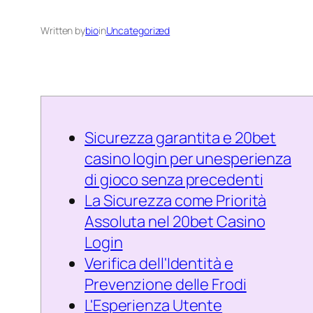
Written by
bio
in
Uncategorized
Sicurezza garantita e 20bet
casino login per unesperienza
di gioco senza precedenti
La Sicurezza come Priorità
Assoluta nel 20bet Casino
Login
Verifica dell'Identità e
Prevenzione delle Frodi
L'Esperienza Utente