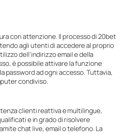
ura con attenzione. Il processo di 20bet
ntendo agli utenti di accedere al proprio
ilizzo dell'indirizzo email e della
so, è possibile attivare la funzione
 e la password ad ogni accesso. Tuttavia,
mputer condiviso.
stenza clienti reattiva e multilingue,
ualificati e in grado di risolvere
mite chat live, email o telefono. La