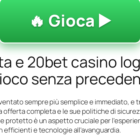
🔥 Gioca ▶️
ta e 20bet casino log
ioco senza preceden
ventato sempre più semplice e immediato, e tra
a offerta completa e le sue politiche di sicure
 e protetto è un aspetto cruciale per l'esperie
 efficienti e tecnologie all'avanguardia.