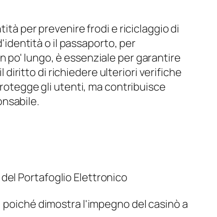
ità per prevenire frodi e riciclaggio di
d'identità o il passaporto, per
 po' lungo, è essenziale per garantire
 diritto di richiedere ulteriori verifiche
protegge gli utenti, ma contribuisce
onsabile.
del Portafoglio Elettronico
, poiché dimostra l'impegno del casinò a