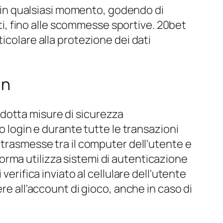
 e in qualsiasi momento, godendo di
ati, fino alle scommesse sportive. 20bet
icolare alla protezione dei dati
in
dotta misure di sicurezza
o login e durante tutte le transazioni
 trasmesse tra il computer dell'utente e
aforma utilizza sistemi di autenticazione
verifica inviato al cellulare dell'utente
re all'account di gioco, anche in caso di