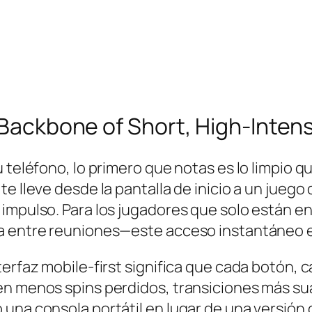
 Backbone of Short, High‑Intens
 teléfono, lo primero que notas es lo limpio qu
e lleve desde la pantalla de inicio a un juego 
l impulso. Para los jugadores que solo están
sa entre reuniones—este acceso instantáneo e
erfaz mobile‑first significa que cada botón, ca
en menos spins perdidos, transiciones más su
una consola portátil en lugar de una versión d