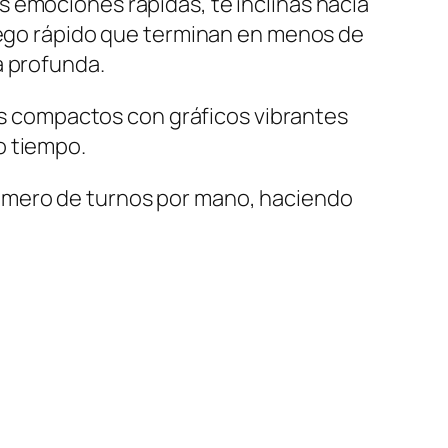
 emociones rápidas, te inclinas hacia
juego rápido que terminan en menos de
a profunda.
 compactos con gráficos vibrantes
o tiempo.
número de turnos por mano, haciendo