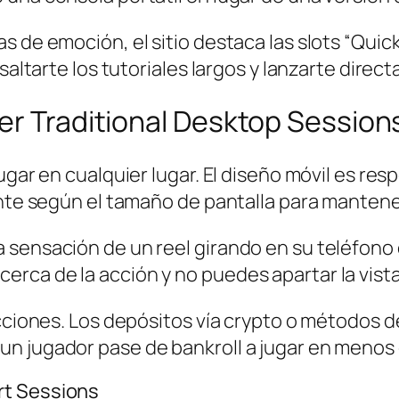
 de emoción, el sitio destaca las slots “Quick
saltarte los tutoriales largos y lanzarte direc
er Traditional Desktop Session
ugar en cualquier lugar. El diseño móvil es re
ente según el tamaño de pantalla para mantener
sensación de un reel girando en su teléfono e
rca de la acción y no puedes apartar la vista
sacciones. Los depósitos vía crypto o métodos
n jugador pase de bankroll a jugar en menos
rt Sessions