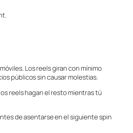
nt.
móviles. Los reels giran con mínimo
ios públicos sin causar molestias.
los reels hagan el resto mientras tú
es de asentarse en el siguiente spin