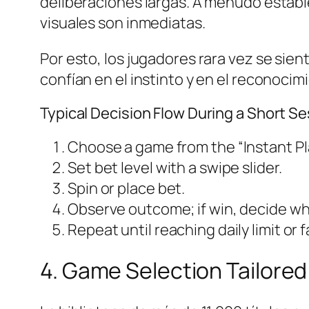
deliberaciones largas. A menudo estab
visuales son inmediatas.
Por esto, los jugadores rara vez se sie
confían en el instinto y en el reconocim
Typical Decision Flow During a Short S
Choose a game from the “Instant Pla
Set bet level with a swipe slider.
Spin or place bet.
Observe outcome; if win, decide whe
Repeat until reaching daily limit or 
4. Game Selection Tailored