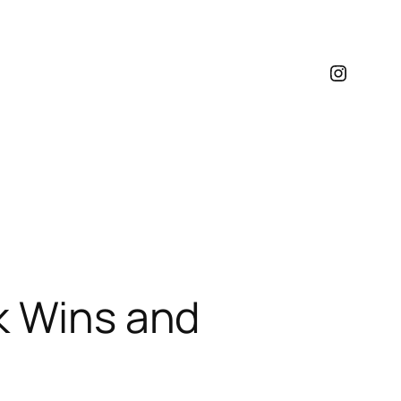
Instagr
k Wins and