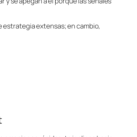
 y se apegan a él porque las señales
e estrategia extensas; en cambio,
t