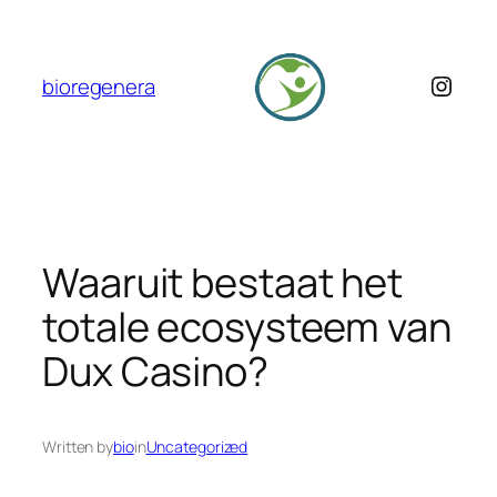
Skip
to
content
Insta
bioregenera
Waaruit bestaat het
totale ecosysteem van
Dux Casino?
Written by
bio
in
Uncategorized