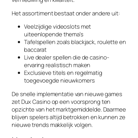
Het assortiment bestaat onder andere uit:
Veelzijdige videoslots met
uiteenlopende thema’s
Tafelspellen zoals blackjack, roulette en
baccarat
Live dealer spellen die de casino-
ervaring realistisch maken
Exclusieve titels en regelmatig
toegevoegde nieuwkomers
De snelle implementatie van nieuwe games
zet Dux Casino op een voorsprong ten
opzichte van het marktgemiddelde. Daarmee
blijven spelers altijd betrokken en kunnen ze
nieuwe trends makkelijk volgen.