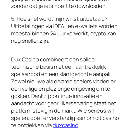
zonder dat je iets hoeft te downloaden.
5. Hoe snel wordt mijn winst uitbetaald?
Uitbetalingen via iDEAL en e-wallets worden
meestal binnen 24 uur verwerkt, crypto kan
nog sneller zijn.
Dux Casino combineert een solide
technische basis met een aantrekkelijk
spelaanbod en een klantgerichte aanpak.
Zowel nieuwe als ervaren spelers vinden er
een veilige en plezierige omgeving om te
gokken. Dankzij continue innovatie en
aandacht voor gebruikerservaring staat het
platform stevig in de markt. Wie serieus wil
spelen, doet er verstandig aan om dit casino
te ontdekken via
duxcasino
.