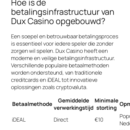
Hoe is de
betalingsinfrastructuur van
Dux Casino opgebouwd?
Een soepel en betrouwbaar betalingsproces
is essentieel voor iedere speler die zonder
zorgen wil spelen. Dux Casino heeft een
moderne en veilige betalingsinfrastructuur.
Verschillende populaire betaalmethoden
worden ondersteund, van traditionele
creditcards en iDEAL tot innovatieve
oplossingen zoals cryptovaluta.
Gemiddelde
Minimale
Betaalmethode
Opm
verwerkingstijd
storting
Popu
iDEAL
Direct
€10
Ned