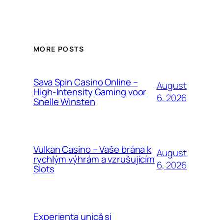
MORE POSTS
Sava Spin Casino Online –
August
High‑Intensity Gaming voor
6, 2026
Snelle Winsten
Vulkan Casino – Vaše brána k
August
rychlým výhrám a vzrušujícím
6, 2026
Slots
Experiența unică și