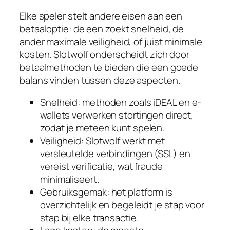
Elke speler stelt andere eisen aan een
betaaloptie: de een zoekt snelheid, de
ander maximale veiligheid, of juist minimale
kosten. Slotwolf onderscheidt zich door
betaalmethoden te bieden die een goede
balans vinden tussen deze aspecten.
Snelheid: methoden zoals iDEAL en e-
wallets verwerken stortingen direct,
zodat je meteen kunt spelen.
Veiligheid: Slotwolf werkt met
versleutelde verbindingen (SSL) en
vereist verificatie, wat fraude
minimaliseert.
Gebruiksgemak: het platform is
overzichtelijk en begeleidt je stap voor
stap bij elke transactie.