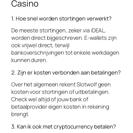
Casino
1. Hoe snel worden stortingen verwerkt?
De meeste stortingen, zeker via iDEAL,
worden direct bijgeschreven. E-wallets zijn
ook vrijwel direct, terwijl
bankoverschrijvingen tot enkele werkdagen
kunnen duren.
2. Zijn er kosten verbonden aan betalingen?
Over het algemeen rekent Slotwolf geen
kosten voor stortingen of uitbetalingen.
Check wel altijd of jouw bank of
betaalprovider eigen kosten in rekening
brengt.
3. Kan ik ook met cryptocurrency betalen?