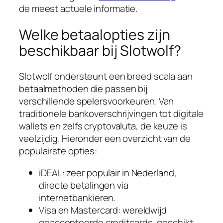
de meest actuele informatie.
Welke betaalopties zijn
beschikbaar bij Slotwolf?
Slotwolf ondersteunt een breed scala aan
betaalmethoden die passen bij
verschillende spelersvoorkeuren. Van
traditionele bankoverschrijvingen tot digitale
wallets en zelfs cryptovaluta, de keuze is
veelzijdig. Hieronder een overzicht van de
populairste opties:
iDEAL: zeer populair in Nederland,
directe betalingen via
internetbankieren.
Visa en Mastercard: wereldwijd
geaccepteerde creditcards, geschikt