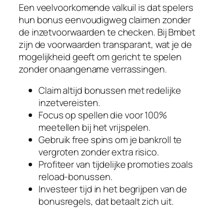
Een veelvoorkomende valkuil is dat spelers
hun bonus eenvoudigweg claimen zonder
de inzetvoorwaarden te checken. Bij Bmbet
zijn de voorwaarden transparant, wat je de
mogelijkheid geeft om gericht te spelen
zonder onaangename verrassingen.
Claim altijd bonussen met redelijke
inzetvereisten.
Focus op spellen die voor 100%
meetellen bij het vrijspelen.
Gebruik free spins om je bankroll te
vergroten zonder extra risico.
Profiteer van tijdelijke promoties zoals
reload-bonussen.
Investeer tijd in het begrijpen van de
bonusregels, dat betaalt zich uit.