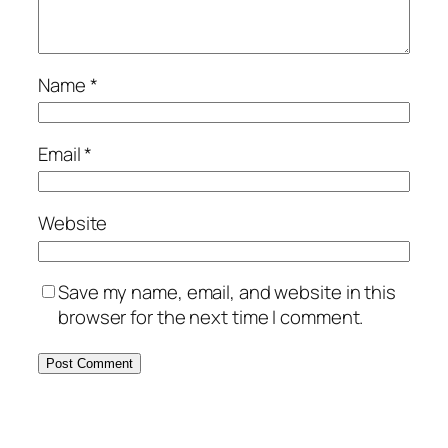
Name
*
Email
*
Website
Save my name, email, and website in this
browser for the next time I comment.