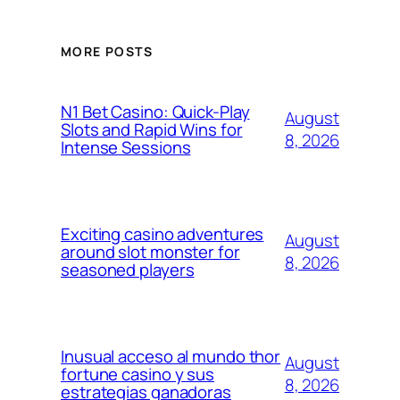
MORE POSTS
N1 Bet Casino: Quick-Play
August
Slots and Rapid Wins for
8, 2026
Intense Sessions
Exciting casino adventures
August
around slot monster for
8, 2026
seasoned players
Inusual acceso al mundo thor
August
fortune casino y sus
8, 2026
estrategias ganadoras