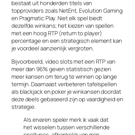
bestaat uit honderden titels van
topproviders zoals NetEnt, Evolution Gaming
en Pragmatic Play. Niet elk spel biedt
dezelfde winkans; het kiezen van spellen
met een hoog RTP (return to player)
percentage en een strategisch element kan
je voordeel aanzienlijk vergroten.
Bijvoorbeeld, video slots met een RTP van
meer dan 96% geven statistisch gezien
meer kansen om terug te winnen op lange
termijn. Daarnaast verbeteren tafelspellen
als blackjack en poker je winkansen doordat
deze deels gebaseerd zijn op vaardigheid en
strategie.
Als ervaren speler merk ik vaak dat
het wisselen tussen verschillende
speltypes, afhankelijk van mijn