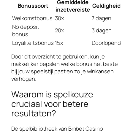
Gemiddelde
Bonussoort
Geldigheid
inzetvereiste
Welkomstbonus
30x
7 dagen
No deposit
20x
3 dagen
bonus
Loyaliteitsbonus
15x
Doorlopend
Door dit overzicht te gebruiken, kun je
makkelijker bepalen welke bonus het beste
bij jouw speelstijl past en zo je winkansen
verhogen.
Waarom is spelkeuze
cruciaal voor betere
resultaten?
De spelbibliotheek van Bmbet Casino