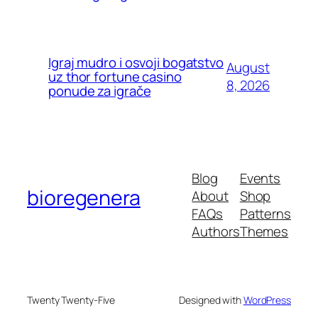
Igraj mudro i osvoji bogatstvo
August
uz thor fortune casino
8, 2026
ponude za igrače
Blog
Events
bioregenera
About
Shop
FAQs
Patterns
Authors
Themes
Twenty Twenty-Five
Designed with
WordPress