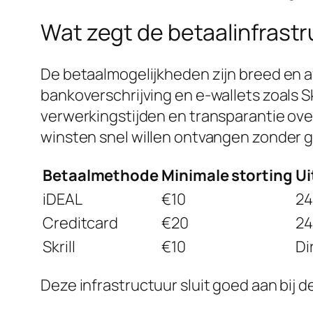
Wat zegt de betaalinfrast
De betaalmogelijkheden zijn breed en a
bankoverschrijving en e-wallets zoals Sk
verwerkingstijden en transparantie over
winsten snel willen ontvangen zonder 
Betaalmethode
Minimale storting
Ui
iDEAL
€10
24
Creditcard
€20
24
Skrill
€10
Di
Deze infrastructuur sluit goed aan bij