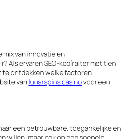
 mix van innovatie en
r? Als ervaren SEO-kopíraiter met tien
om te ontdekken welke factoren
ebsite van
lunarspins casino
voor een
 naar een betrouwbare, toegankelijke en
llen willen, maar ook op een soepele