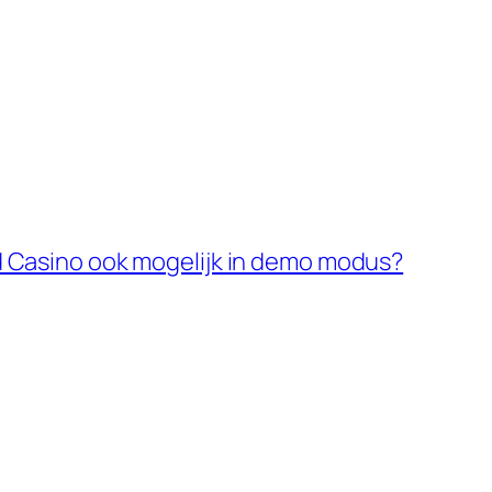
ad Casino ook mogelijk in demo modus?