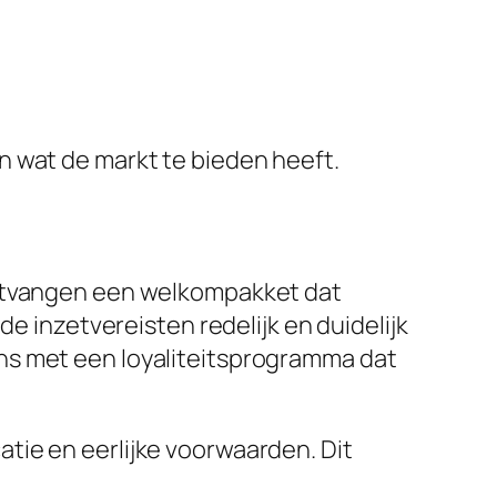
n wat de markt te bieden heeft.
ontvangen een welkompakket dat
de inzetvereisten redelijk en duidelijk
ns met een loyaliteitsprogramma dat
tie en eerlijke voorwaarden. Dit