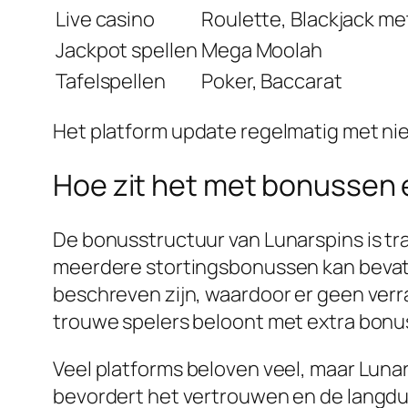
Live casino
Roulette, Blackjack met
Jackpot spellen
Mega Moolah
Tafelspellen
Poker, Baccarat
Het platform update regelmatig met nie
Hoe zit het met bonussen e
De bonusstructuur van Lunarspins is t
meerdere stortingsbonussen kan bevatten,
beschreven zijn, waardoor er geen ver
trouwe spelers beloont met extra bonu
Veel platforms beloven veel, maar Luna
bevordert het vertrouwen en de langdu