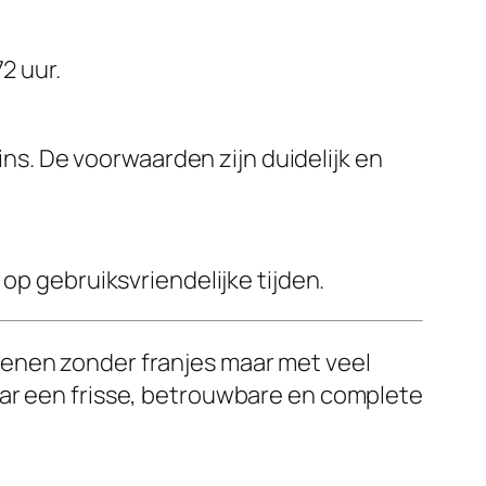
2 uur.
s. De voorwaarden zijn duidelijk en
op gebruiksvriendelijke tijden.
ienen zonder franjes maar met veel
aar een frisse, betrouwbare en complete