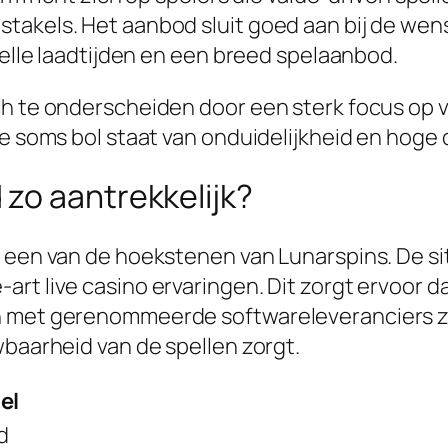
takels. Het aanbod sluit goed aan bij de wen
nelle laadtijden en een breed spelaanbod.
ch te onderscheiden door een sterk focus op 
ie soms bol staat van onduidelijkheid en hoge
zo aantrekkelijk?
 een van de hoekstenen van Lunarspins. De sit
t live casino ervaringen. Dit zorgt ervoor dat 
en met gerenommeerde softwareleveranciers z
wbaarheid van de spellen zorgt.
el
d